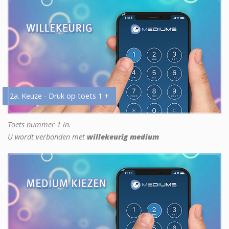
2a. Keuze - Druk op toets 1 +
Toets nummer 1 in.
U wordt verbonden met
willekeurig medium