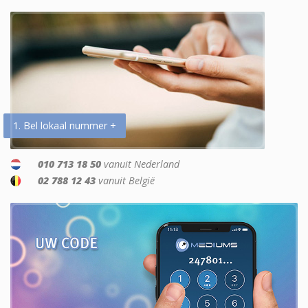
1. Bel lokaal nummer +
010 713 18 50
vanuit Nederland
02 788 12 43
vanuit België