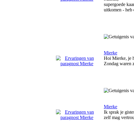
supergoede kaart
uitkomen - heb 
Mierke
Hoi Mierke, je h
Zondag waren z
Mierke
Ik sprak je gist
zelf mag vertro