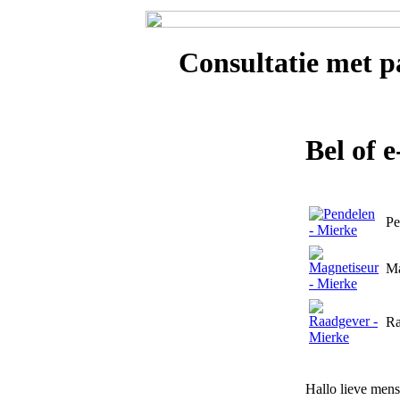
Consultatie met
p
Bel of 
Pe
Ma
Ra
Hallo lieve mens