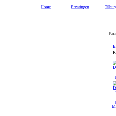
Home
Ervaringen
Tilbur
Paragnostentilburg.nl
Para
E
K
Ma