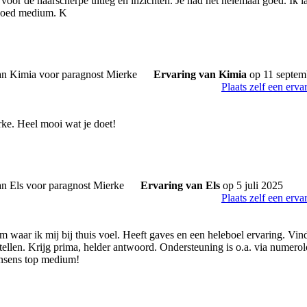
oor de haarscherpe uitleg en inzichten. Je had het helemaal goed. Ik la
 goed medium. K
Ervaring van Kimia
op 11 septem
Plaats zelf een erva
ke. Heel mooi wat je doet!
Ervaring van Els
op 5 juli 2025
Plaats zelf een erva
waar ik mij bij thuis voel. Heeft gaves en een heleboel ervaring. Vind 
tellen. Krijg prima, helder antwoord. Ondersteuning is o.a. via numerol
nsens top medium!