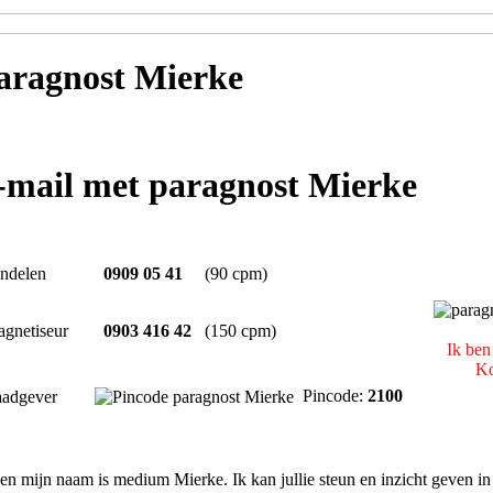
aragnost Mierke
e-mail met paragnost Mierke
ndelen
0909 05 41
(90 cpm)
gnetiseur
0903 416 42
(150 cpm)
Ik ben
Ko
Pincode:
2100
adgever
en mijn naam is medium Mierke. Ik kan jullie steun en inzicht geven i