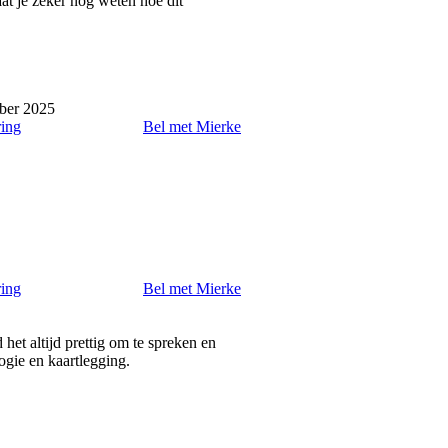
at je zeker nog weten hoe dit
ber 2025
ring
Bel met Mierke
ring
Bel met Mierke
het altijd prettig om te spreken en
ogie en kaartlegging.