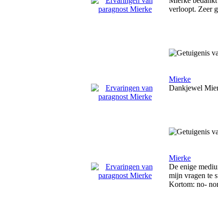
Mierke bedankt v
verloopt. Zeer
Mierke
Dankjewel Mier
Mierke
De enige medium 
mijn vragen te s
Kortom: no- no