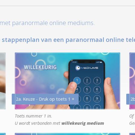
t met paranormale online mediums.
 stappenplan van een paranormaal online tel
2a. Keuze - Druk op toets 1 +
2b
Toets nummer 1 in.
Of 
U wordt verbonden met
willekeurig medium
Ge