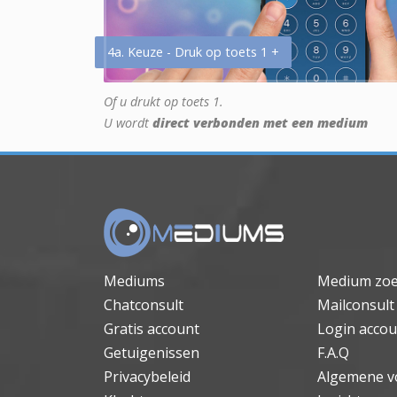
4a. Keuze - Druk op toets 1 +
Of u drukt op toets 1.
U wordt
direct verbonden met een medium
Mediums
Medium zo
Chatconsult
Mailconsult
Gratis account
Login accou
Getuigenissen
F.A.Q
Privacybeleid
Algemene v