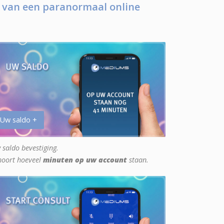
 van een paranormaal online
 Uw saldo +
 saldo bevestiging.
hoort hoeveel
minuten op uw account
staan.