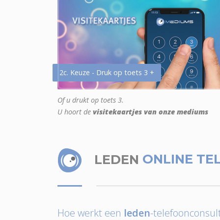
2c. Keuze - Druk op toets 3 +
Of u drukt op toets 3.
U hoort de
visitekaartjes van onze mediums
LEDEN
ONLINE TE
Hoe werkt een
leden
-telefoonconsult