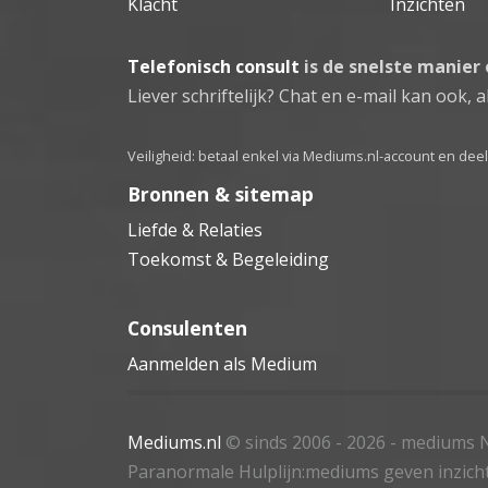
Klacht
Inzichten
Telefonisch consult
is de snelste manier
Liever schriftelijk? Chat en e-mail kan ook, al
Veiligheid: betaal enkel via Mediums.nl-account en de
Bronnen & sitemap
Liefde & Relaties
Toekomst & Begeleiding
Consulenten
Aanmelden als Medium
Mediums.nl
© sinds 2006 - 2026
- mediums N
Paranormale Hulplijn:mediums geven inzich