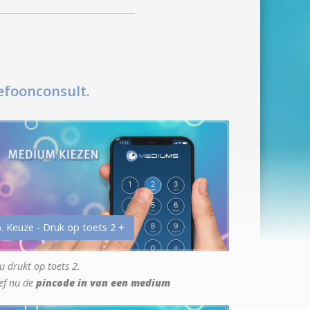
efoonconsult.
. Keuze - Druk op toets 2 +
u drukt op toets 2.
ef nu de
pincode in van een medium