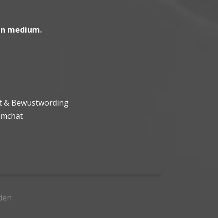
en medium
.
ht & Bewustwording
umchat
den