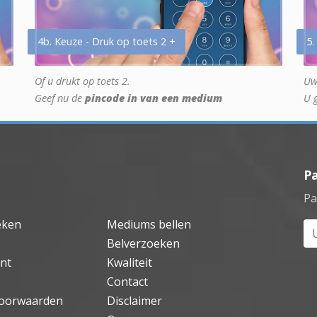
4b. Keuze - Druk op toets 2 +
5.
Of u drukt op toets 2.
Uw
Geef nu de
pincode in van een medium
U 
P
Pa
eken
Mediums bellen
Uw
Belverzoeken
nt
Kwaliteit
Contact
oorwaarden
Disclaimer