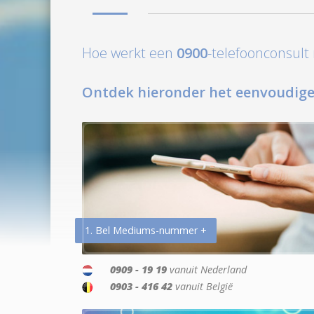
Hoe werkt een
0900
-telefoonconsul
Ontdek hieronder het eenvoudige
1. Bel Mediums-nummer +
0909 - 19 19
vanuit Nederland
0903 - 416 42
vanuit België