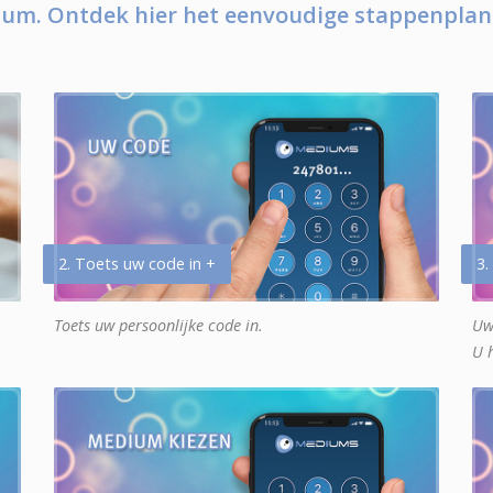
um. Ontdek hier het eenvoudige stappenplan
2. Toets uw code in +
3.
Toets uw persoonlijke code in.
Uw
U 