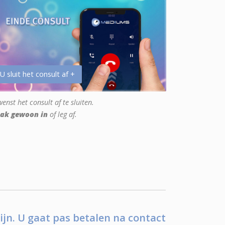
 U sluit het consult af +
enst het consult af te sluiten.
ak gewoon in
of leg af.
ijn. U gaat pas betalen na contact