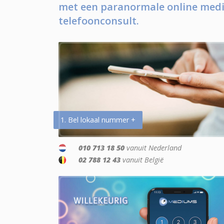
met een paranormale online medi
telefoonconsult.
1. Bel lokaal nummer +
010 713 18 50
vanuit Nederland
02 788 12 43
vanuit België