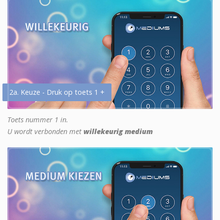
2a. Keuze - Druk op toets 1 +
Toets nummer 1 in.
U wordt verbonden met
willekeurig medium