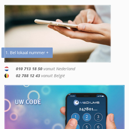
1. Bel lokaal nummer +
010 713 18 50
vanuit Nederland
02 788 12 43
vanuit België