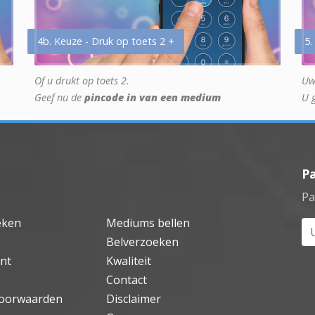
4b. Keuze - Druk op toets 2 +
5.
Of u drukt op toets 2.
Uw
Geef nu de
pincode in van een medium
U 
P
Pa
eken
Mediums bellen
Uw
Belverzoeken
nt
Kwaliteit
Contact
oorwaarden
Disclaimer