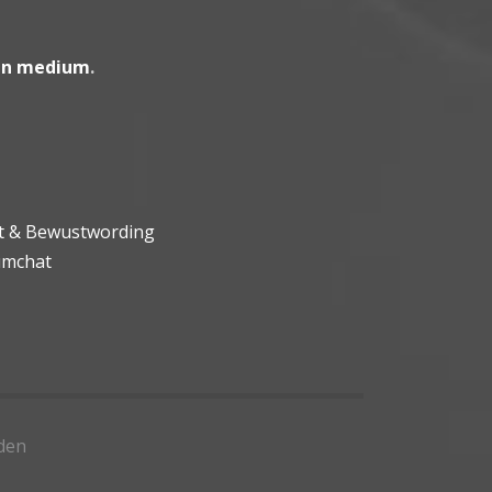
en medium
.
ht & Bewustwording
umchat
den