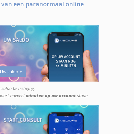
 van een paranormaal online
 Uw saldo +
 saldo bevestiging.
hoort hoeveel
minuten op uw account
staan.