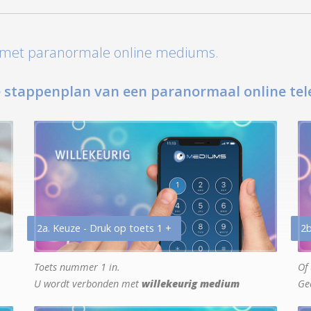
t met paranormale online mediums.
 stappenplan van een paranormaal online tel
2a. Keuze - Druk op toets 1 +
2b
Toets nummer 1 in.
Of 
U wordt verbonden met
willekeurig medium
Ge