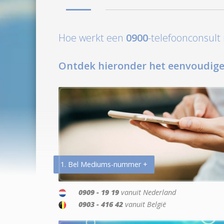
Hoe werkt een
0900
-telefoonconsul
Ontdek hieronder het eenvoudige
1. Bel Mediums-nummer +
0909 - 19 19
vanuit Nederland
0903 - 416 42
vanuit België