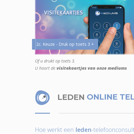
2c. Keuze - Druk op toets 3 +
Of u drukt op toets 3.
U hoort de
visitekaartjes van onze mediums
LEDEN
ONLINE TE
Hoe werkt een
leden
-telefoonconsult