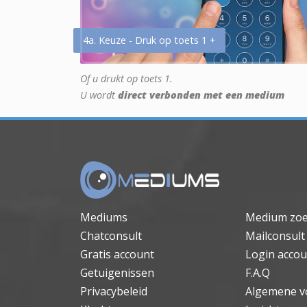
4a. Keuze - Druk op toets 1 +
Of u drukt op toets 1.
U wordt
direct verbonden met een medium
Mediums
Medium zo
Chatconsult
Mailconsult
Gratis account
Login accou
Getuigenissen
F.A.Q
Privacybeleid
Algemene v