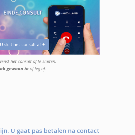
 U sluit het consult af +
enst het consult af te sluiten.
ak gewoon in
of leg af.
ijn. U gaat pas betalen na contact