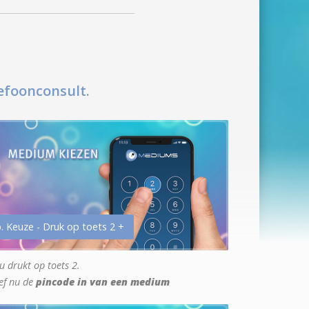
efoonconsult.
. Keuze - Druk op toets 2 +
u drukt op toets 2.
ef nu de
pincode in van een medium