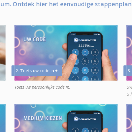
um. Ontdek hier het eenvoudige stappenplan
2. Toets uw code in +
3.
Toets uw persoonlijke code in.
Uw
U 