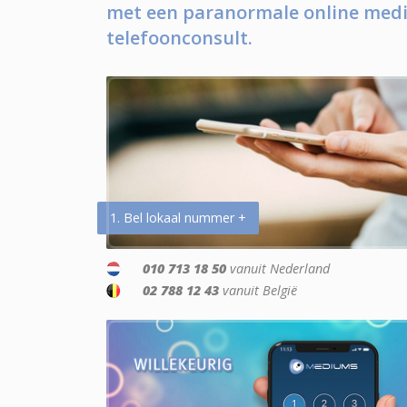
met een paranormale online medi
telefoonconsult.
1. Bel lokaal nummer +
010 713 18 50
vanuit Nederland
02 788 12 43
vanuit België