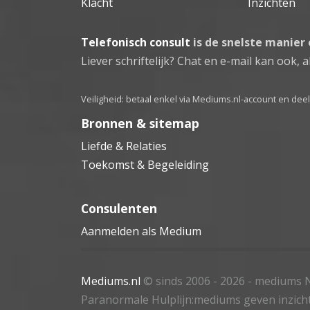
Klacht
Inzichten
Telefonisch consult
is de snelste manier
Liever schriftelijk? Chat en e-mail kan ook, al
Veiligheid: betaal enkel via Mediums.nl-account en de
Bronnen & sitemap
Liefde & Relaties
Toekomst & Begeleiding
Consulenten
Aanmelden als Medium
Mediums.nl
© sinds 2006 - 2026
- mediums N
Paranormale Hulplijn:mediums geven inzich